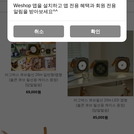
Weshop 앱을 설치하고 앱 전용 혜택과 회원 전용
최신순
낮은가격
높은가격
판매순위
상품명
알림을 받아보세요^^
취소
확인
러그박스 큐브릴선 20m 일반형/캡형
(쏠콘 큐브 릴선용 케이스 증정)
[당일발송]
69,000원
러그박스 큐브릴선 20m LED 캡형
(쏠콘 큐브 릴선용 케이스 증정)
[당일발송]
85,000원