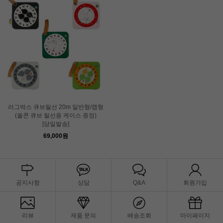
러그박스 큐브릴선 20m 일반형/캡형
(쏠콘 큐브 릴선용 케이스 증정)
[당일발송]
69,000원
공지사항
상담
Q&A
회원가입
리뷰
제품 문의
배송조회
마이페이지