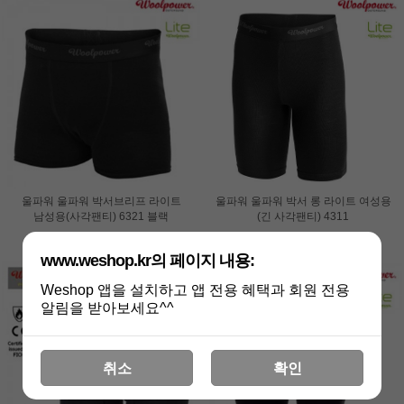
울파워 울파워 박서브리프 라이트
울파워 울파워 박서 롱 라이트 여성용
남성용(사각팬티) 6321 블랙
(긴 사각팬티) 4311
54,000원
80,000원
www.weshop.kr의 페이지 내용:
Weshop 앱을 설치하고 앱 전용 혜택과 회원 전용
알림을 받아보세요^^
취소
확인