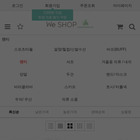
로그인
회원가입
주문조회
마이페이지
2,000원 적립
회원 전용 할인 쿠폰
팬티
스포츠타월
깔창/힐컵/신발수선
버프(BUFF)
팬티
셔츠
겨울용 의류 / 내의
양말
두건
밴드/ 마스크
바라클라바
스카프
토시/ 터틀넥
우의/ 우산
의류 소품
최신순
낮은가격
높은가격
판매순위
상품명