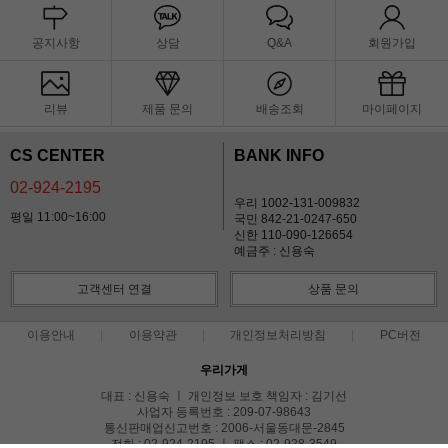
공지사항
상담
Q&A
회원가입
리뷰
제품 문의
배송조회
마이페이지
CS CENTER
BANK INFO
02-924-2195
우리 1002-131-009832
평일 11:00~16:00
국민 842-21-0247-650
신한 110-090-126654
예금주 : 신용숙
고객센터 연결
상품 문의
이용안내
이용약관
개인정보처리방침
PC버전
우리가게
대표 : 신용숙 ㅣ 개인정보 보호 책임자 : 김기선
사업자 등록번호 : 209-07-98643
통신판매업신고번호 : 2006-서울동대문-2845
전화 : 02-924-2195 ㅣ 팩스 : 02-928-3549