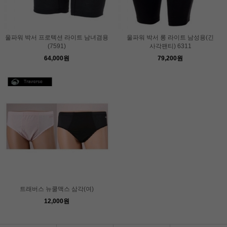
울파워 박서 프로텍션 라이트 남녀겸용
울파워 박서 롱 라이트 남성용(긴
(7591)
사각팬티) 6311
64,000원
79,200원
트래버스 뉴쿨맥스 삼각(여)
12,000원