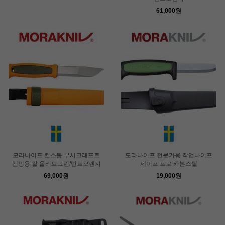
61,000원
모라나이프 칸스불 부시크래프트
모라나이프 전문가용 작업나이프
캠핑용 칼 올리브그린/번트오렌지
세이프 프로 카본스틸
69,000원
19,000원