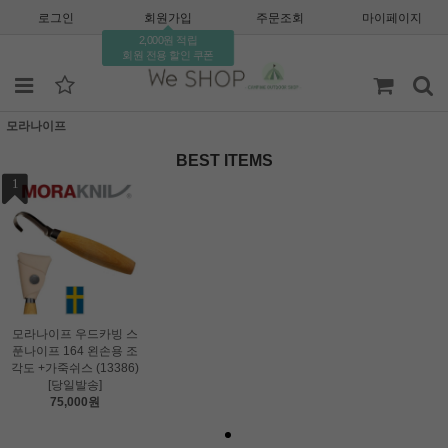
로그인
회원가입
주문조회
마이페이지
2,000원 적립
회원 전용 할인 쿠폰
모라나이프
BEST ITEMS
1
모라나이프 우드카빙 스
푼나이프 164 왼손용 조
각도 +가죽쉬스 (13386)
[당일발송]
75,000원