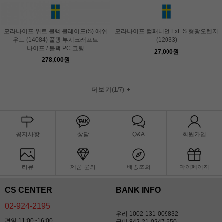
모라나이프 위트 블랙 블레이드(S) 애쉬
모라나이프 컴패니언 FxF S 형광오렌지
우드 (14084) 풀탱 부시크래프트
(12033)
나이프 / 블랙 PC 코팅
27,000원
278,000원
더보기
(
1
/
7
)
+
공지사항
상담
Q&A
회원가입
리뷰
제품 문의
배송조회
마이페이지
CS CENTER
BANK INFO
02-924-2195
우리 1002-131-009832
평일 11:00~16:00
국민 842-21-0247-650