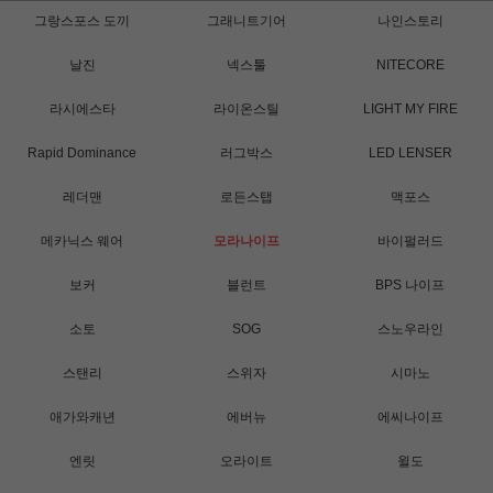
그랑스포스 도끼
그래니트기어
나인스토리
날진
넥스툴
NITECORE
라시에스타
라이온스틸
LIGHT MY FIRE
Rapid Dominance
러그박스
LED LENSER
레더맨
로든스탭
맥포스
메카닉스 웨어
모라나이프
바이펄러드
보커
블런트
BPS 나이프
소토
SOG
스노우라인
스탠리
스위자
시마노
애가와캐년
에버뉴
에씨나이프
엔릿
오라이트
윌도