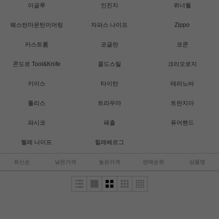
이글루
인진지
위너웰
웨스턴마운틴이어링
자파스 나이프
Zippo
카스트롬
코글란
코쿤
콘도르 Tool&Knife
콜드스틸
크리오로지
키이스
타이탄
테라노바
툴리스
트라우마
트란지아
파시코
페츨
퓨어핸드
헬레 나이프
힐레베르그
최신순
낮은가격
높은가격
판매순위
상품명