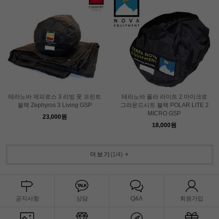
테라노바 제피로스 3 리빙 풋 프린트
테라노바 폴라 라이트 2 마이크로
블랙 Zephyros 3 Living GSP
그라운드시트 블랙 POLAR LITE 2
MICRO GSP
23,000원
18,000원
더보기
(
1
/
4
)
+
공지사항
상담
Q&A
회원가입