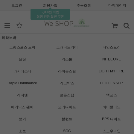
로그인
회원가입
주문조회
마이페이지
2,000원 적립
회원 전용 할인 쿠폰
테라노바
그랑스포스 도끼
그래니트기어
나인스토리
날진
넥스툴
NITECORE
라시에스타
라이온스틸
LIGHT MY FIRE
Rapid Dominance
러그박스
LED LENSER
레더맨
로든스탭
맥포스
메카닉스 웨어
모라나이프
바이펄러드
보커
블런트
BPS 나이프
소토
SOG
스노우라인