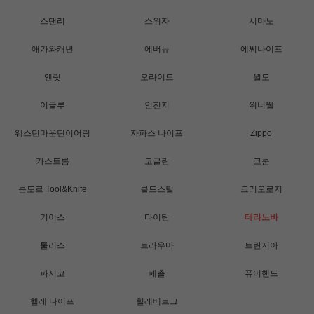
스탠리
스위자
시마노
애가와캐년
에버뉴
에씨나이프
엔릿
오라이트
윌도
이글루
인진지
위너웰
웨스턴마운틴이어링
자파스 나이프
Zippo
카스트롬
코글란
코쿤
콘도르 Tool&Knife
콜드스틸
크리오로지
키이스
타이탄
테라노바
툴리스
트라우마
트란지아
파시코
페츨
퓨어핸드
헬레 나이프
힐레베르그