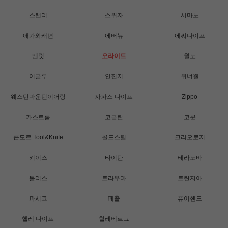
스탠리
스위자
시마노
애가와캐년
에버뉴
에씨나이프
엔릿
오라이트
윌도
이글루
인진지
위너웰
웨스턴마운틴이어링
자파스 나이프
Zippo
카스트롬
코글란
코쿤
콘도르 Tool&Knife
콜드스틸
크리오로지
키이스
타이탄
테라노바
툴리스
트라우마
트란지아
파시코
페츨
퓨어핸드
헬레 나이프
힐레베르그