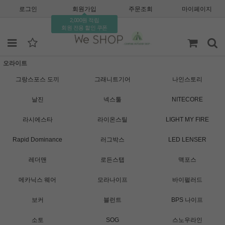
로그인
회원가입
주문조회
마이페이지
2,000원 적립
회원 전용 할인 쿠폰
오라이트
그랑스포스 도끼
그래니트기어
나인스토리
날진
넥스툴
NITECORE
라시에스타
라이온스틸
LIGHT MY FIRE
Rapid Dominance
러그박스
LED LENSER
레더맨
로든스탭
맥포스
메카닉스 웨어
모라나이프
바이펄러드
보커
블런트
BPS 나이프
소토
SOG
스노우라인