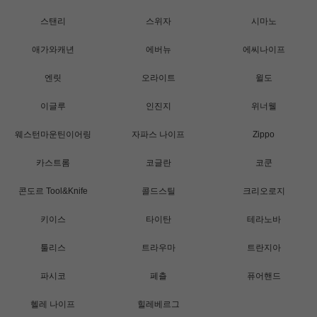
스탠리
스위자
시마노
애가와캐년
에버뉴
에씨나이프
엔릿
오라이트
윌도
이글루
인진지
위너웰
웨스턴마운틴이어링
자파스 나이프
Zippo
카스트롬
코글란
코쿤
콘도르 Tool&Knife
콜드스틸
크리오로지
키이스
타이탄
테라노바
툴리스
트라우마
트란지아
파시코
페츨
퓨어핸드
헬레 나이프
힐레베르그