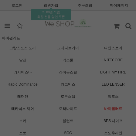
로그인
회원가입
주문조회
마이페이지
2,000원 적립
회원 전용 할인 쿠폰
바이펄러드
그랑스포스 도끼
그래니트기어
나인스토리
날진
넥스툴
NITECORE
라시에스타
라이온스틸
LIGHT MY FIRE
Rapid Dominance
러그박스
LED LENSER
레더맨
로든스탭
맥포스
메카닉스 웨어
모라나이프
바이펄러드
보커
블런트
BPS 나이프
소토
SOG
스노우라인