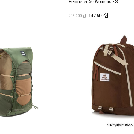
Perimeter 50 Women's - S
147,500원
295,000원