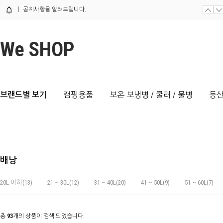
공지사항을 알려드립니다.
We SHOP
브랜드별 보기
캠핑용품
보온 보냉병 / 쿨러 / 물병
등산
배낭
20L 이하(13)
21 ~ 30L(12)
31 ~ 40L(20)
41 ~ 50L(9)
51 ~ 60L(7)
총
93
개의 상품이 검색 되었습니다.