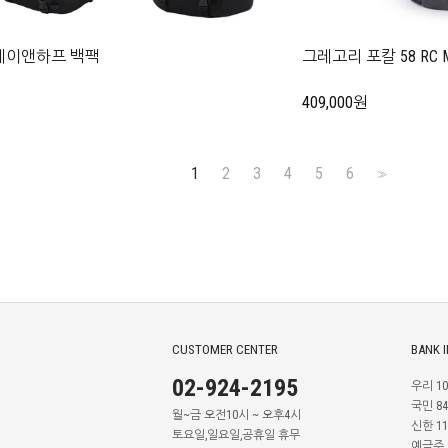
데이앤하프 백팩
그레고리 포칼 58 RC
409,000원
1
2
3
4
5
6
>>
CUSTOMER CENTER
BANK 
02-924-2195
우리 100
국민 842
월~금 오전10시 ~ 오후4시
신한 110
토요일,일요일,공휴일 휴무
예금주 