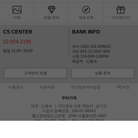
리뷰
제품 문의
배송조회
마이페이지
CS CENTER
BANK INFO
02-924-2195
우리 1002-131-009832
평일 11:00~16:00
국민 842-21-0247-650
신한 110-090-126654
예금주 : 신용숙
고객센터 연결
상품 문의
이용안내
이용약관
개인정보처리방침
PC버전
우리가게
대표 : 신용숙 ㅣ 개인정보 보호 책임자 : 김기선
사업자 등록번호 : 209-07-98643
통신판매업신고번호 : 2006-서울동대문-2845
전화 : 02-924-2195 ㅣ 팩스 : 02-928-3549
주소 : 서울특별시 동대문구 신설동 92-25. 광진빌딩 1층 106호
COPYRIGHT(C)We SHOP ALL RIGHTS RESERVED.