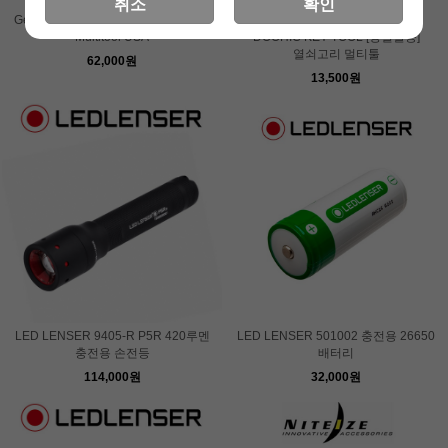
취소
확인
Gear Infusion EverRatchet Keychain
나잇아이즈 두히키 툴 NITE IZE
Multitool USA
DOOHIC KEY TOOL [당일발송]
열쇠고리 멀티툴
62,000원
13,500원
LED LENSER 9405-R P5R 420루멘
LED LENSER 501002 충전용 26650
충전용 손전등
배터리
114,000원
32,000원