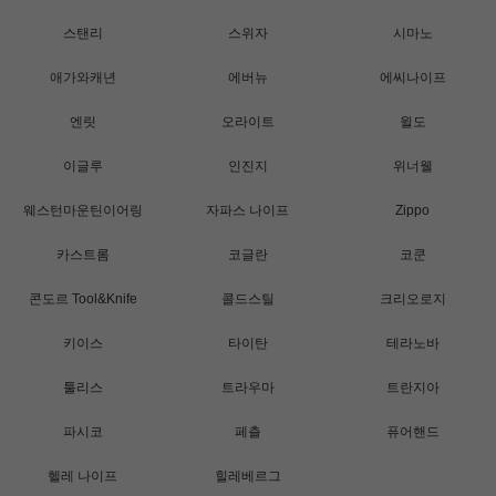
스탠리
스위자
시마노
애가와캐년
에버뉴
에씨나이프
엔릿
오라이트
윌도
이글루
인진지
위너웰
웨스턴마운틴이어링
자파스 나이프
Zippo
카스트롬
코글란
코쿤
콘도르 Tool&Knife
콜드스틸
크리오로지
키이스
타이탄
테라노바
툴리스
트라우마
트란지아
파시코
페츨
퓨어핸드
헬레 나이프
힐레베르그