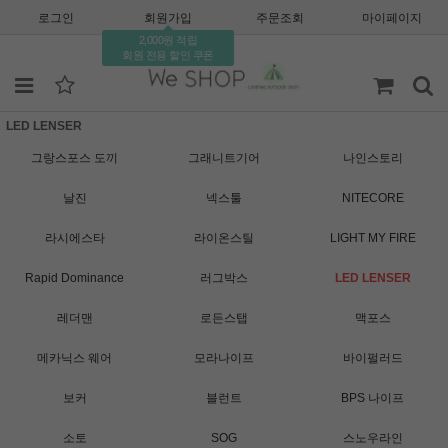
로그인
회원가입
주문조회
마이페이지
2,000원 적립
회원 전용 할인 쿠폰
LED LENSER
그랑스포스 도끼
그래니트기어
나인스토리
날진
넥스툴
NITECORE
라시에스타
라이온스틸
LIGHT MY FIRE
Rapid Dominance
러그박스
LED LENSER
레더맨
로든스탭
맥포스
메카닉스 웨어
모라나이프
바이펄러드
보커
블런트
BPS 나이프
소토
SOG
스노우라인