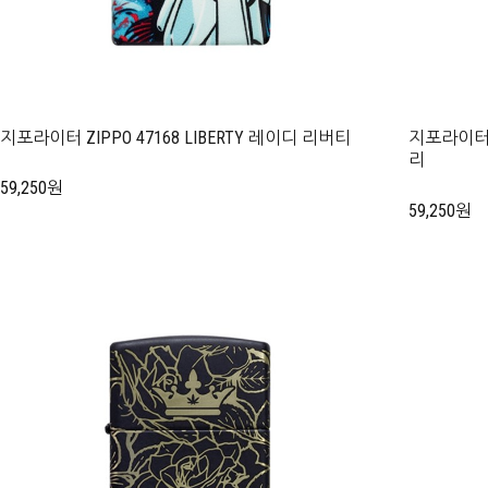
지포라이터 ZIPPO 47168 LIBERTY 레이디 리버티
지포라이터 Z
리
59,250원
59,250원