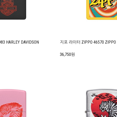
3 HARLEY DAVIDSON
지포 라이터 ZIPPO 46570 ZIPPO 
36,750원