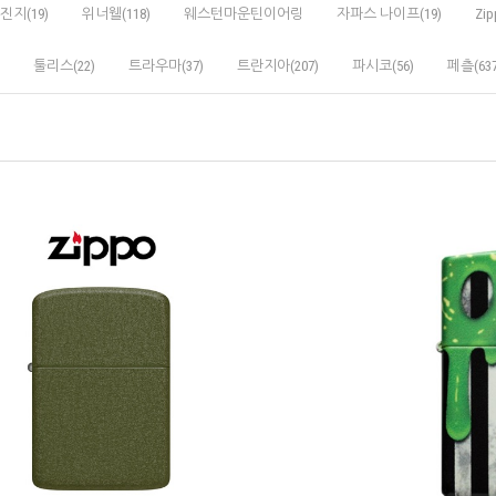
진지(19)
위너웰(118)
웨스턴마운틴이어링
자파스 나이프(19)
Zip
툴리스(22)
트라우마(37)
트란지아(207)
파시코(56)
페츨(637