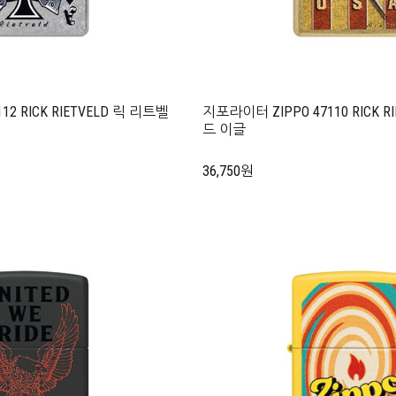
2 RICK RIETVELD 릭 리트벨
지포라이터 ZIPPO 47110 RICK R
드 이글
36,750원