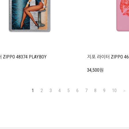
IPPO 48374 PLAYBOY
지포 라이터 ZIPPO 464
34,500원
1
2
3
4
5
6
7
8
9
10
>