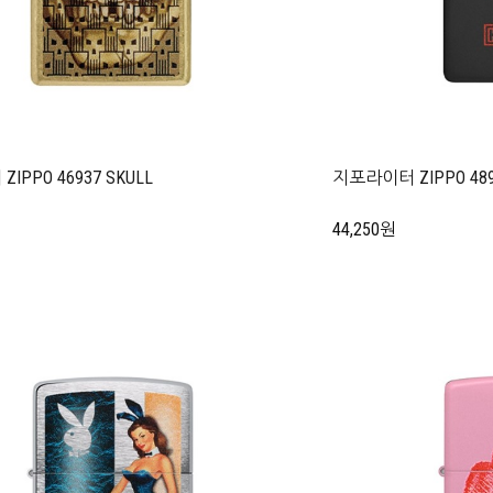
IPPO 46937 SKULL
지포라이터 ZIPPO 4898
44,250원