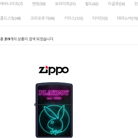
에씨나이프(7)
엔릿(50)
오라이트(31)
윌도(62)
이글루(26)
인
콜드스틸(48)
크리오로지(46)
키이스(123)
타이탄(3)
테라노바(75)
총
219
개의 상품이 검색 되었습니다.