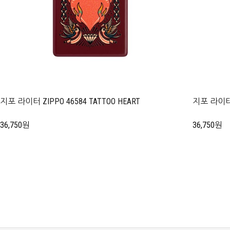
지포 라이터 ZIPPO 46584 TATTOO HEART
지포 라이터 Z
36,750원
36,750원