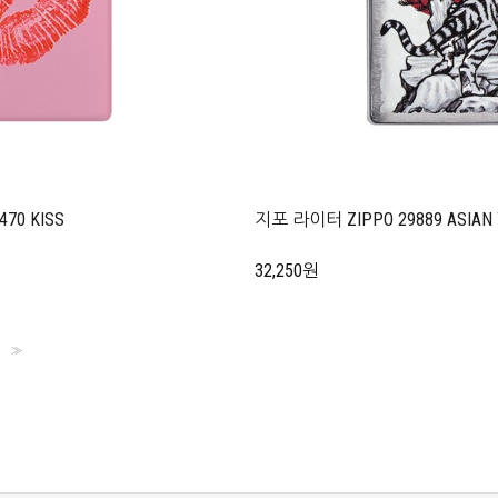
70 KISS
지포 라이터 ZIPPO 29889 ASIAN 
32,250원
>>