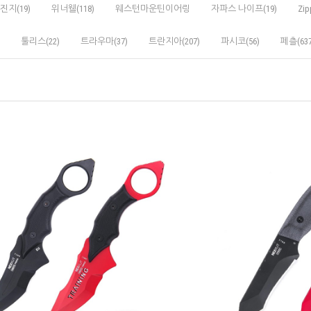
진지(19)
위너웰(118)
웨스턴마운틴이어링
자파스 나이프(19)
Zip
툴리스(22)
트라우마(37)
트란지아(207)
파시코(56)
페츨(637