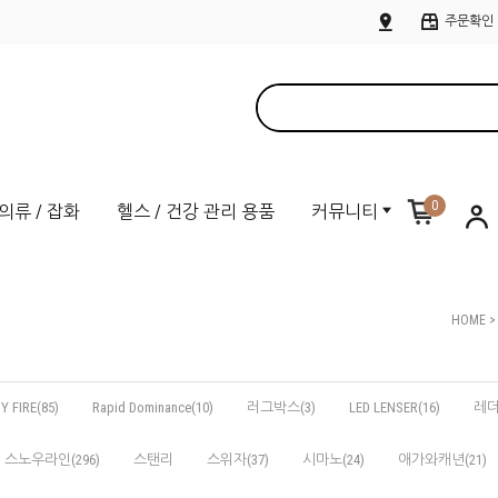
주문확인
0
의류 / 잡화
헬스 / 건강 관리 용품
커뮤니티
HOME
Y FIRE(85)
Rapid Dominance(10)
러그박스(3)
LED LENSER(16)
레더
스노우라인(296)
스탠리
스위자(37)
시마노(24)
애가와캐년(21)