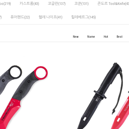
po(219)
카스트롬(43)
코글란(137)
코쿤(131)
콘도르 Tool&Knife(43
)
퓨어핸드(22)
헬레 나이프(41)
힐레베르그(145)
New
Name
Hot
Best