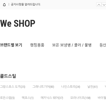
공지사항을 알려드립니다.
We SHOP
브랜드별 보기
캠핑용품
보온 보냉병 / 쿨러 / 물병
등산
콜드스틸
그랑스포스 도끼(25)
그래니트기어(83)
나인스토리(24)
날진(61)
로든스탭(5)
맥포스(1)
메카닉스 웨어(37)
모라나이프(158)
바이펄