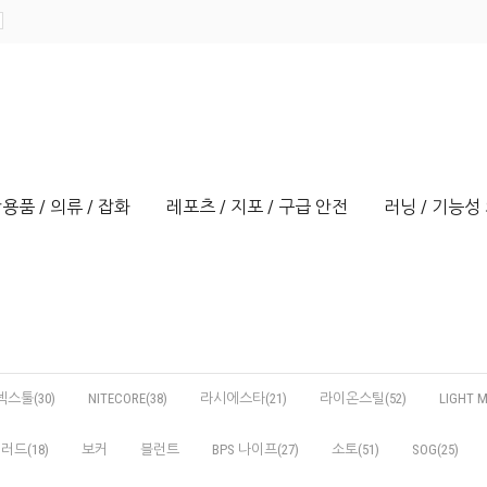
용품 / 의류 / 잡화
레포츠 / 지포 / 구급 안전
러닝 / 기능성 
넥스툴(30)
NITECORE(38)
라시에스타(21)
라이온스틸(52)
LIGHT M
러드(18)
보커
블런트
BPS 나이프(27)
소토(51)
SOG(25)