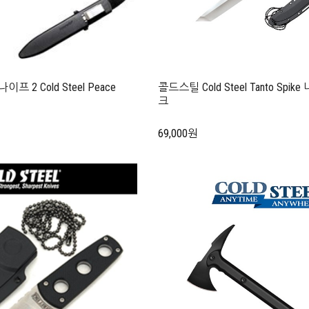
2 Cold Steel Peace
콜드스틸 Cold Steel Tanto Sp
크
69,000원