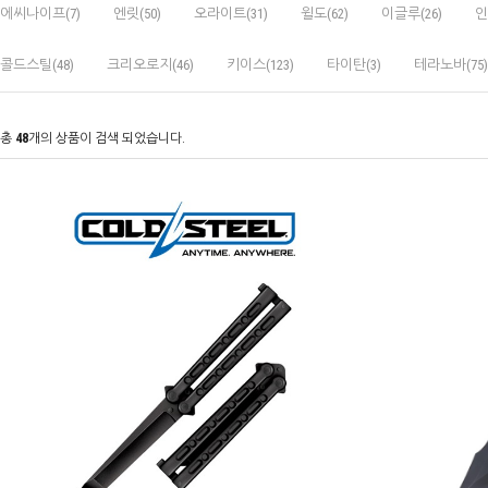
에씨나이프(7)
엔릿(50)
오라이트(31)
윌도(62)
이글루(26)
인
콜드스틸(48)
크리오로지(46)
키이스(123)
타이탄(3)
테라노바(75)
총
48
개의 상품이 검색 되었습니다.