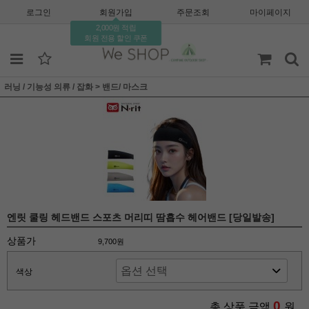
로그인
회원가입
주문조회
마이페이지
2,000원 적립
회원 전용 할인 쿠폰
러닝 / 기능성 의류 / 잡화
>
밴드/ 마스크
엔릿 쿨링 헤드밴드 스포츠 머리띠 땀흡수 헤어밴드 [당일발송]
상품가
9,700원
색상
0
총 상품 금액
원