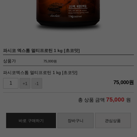
파시코 엑스톰 멀티프로틴 1 kg [초코맛]
상품가
75,000
원
파시코엑스톰 멀티프로틴 1 kg [초코맛]
75,000
원
+1
-1
75,000
총 상품 금액
원
바로 구매하기
장바구니
관심상품