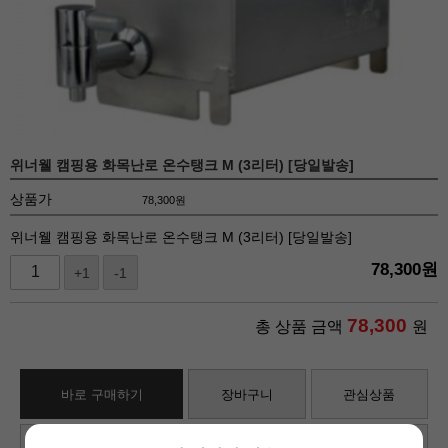
위너웰 캠핑용 화목난로 온수탱크 M (3리터) [당일발송]
상품가
78,300
원
위너웰 캠핑용 화목난로 온수탱크 M (3리터) [당일발송]
78,300
원
+1
-1
78,300
총 상품 금액
원
바로 구매하기
장바구니
관심상품