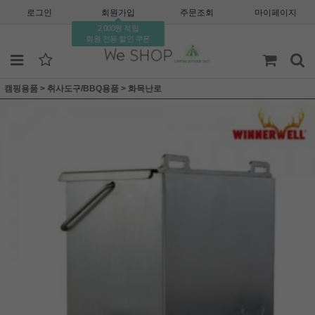
로그인
회원가입
주문조회
마이페이지
2,000원 적립
회원 전용 할인 쿠폰
캠핑용품
>
취사도구/BBQ용품
>
화목난로