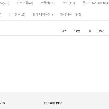
po(219)
카스트롬(43)
코글란(137)
코쿤(131)
콘도르 Tool&Knife(43
)
퓨어핸드(22)
헬레 나이프(41)
힐레베르그(145)
New
Name
Hot
Best
INFO
ESCROW INFO