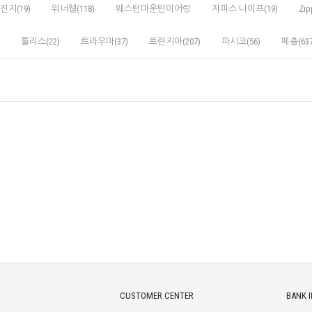
진지(19)
위너웰(118)
웨스턴마운틴이어링
자파스 나이프(19)
Zip
툴리스(22)
트라우마(37)
트란지아(207)
파시코(56)
페츨(637
CUSTOMER CENTER
BANK 