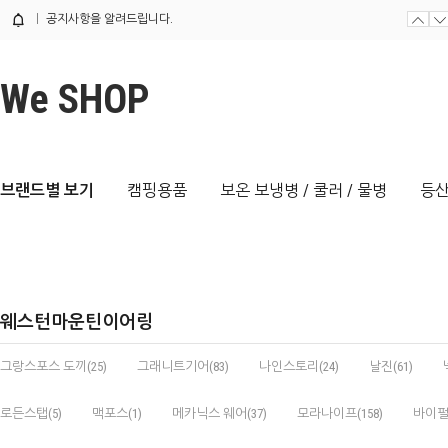
공지사항을 알려드립니다.
We SHOP
브랜드별 보기
캠핑용품
보온 보냉병 / 쿨러 / 물병
등산
웨스턴마운틴이어링
그랑스포스 도끼(25)
그래니트기어(83)
나인스토리(24)
날진(61)
로든스탭(5)
맥포스(1)
메카닉스 웨어(37)
모라나이프(158)
바이펄