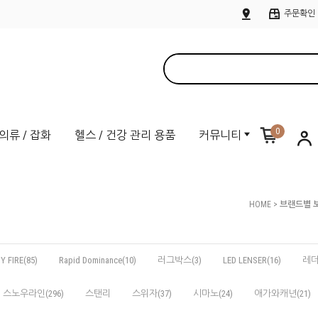
주문확인
0
의류 / 잡화
헬스 / 건강 관리 용품
커뮤니티
HOME
>
브랜드별 
Y FIRE(85)
Rapid Dominance(10)
러그박스(3)
LED LENSER(16)
레더
스노우라인(296)
스탠리
스위자(37)
시마노(24)
애가와캐년(21)