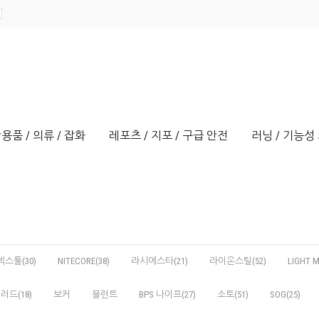
용품 / 의류 / 잡화
레포츠 / 지포 / 구급 안전
러닝 / 기능성 
넥스툴(30)
NITECORE(38)
라시에스타(21)
라이온스틸(52)
LIGHT M
러드(18)
보커
블런트
BPS 나이프(27)
소토(51)
SOG(25)