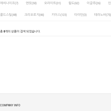
에씨나이프(7)
엔릿(50)
오라이트(31)
윌도(62)
이글루(26)
인
콜드스틸(48)
크리오로지(46)
키이스(123)
타이탄(3)
테라노바(75)
총
0
개의 상품이 검색 되었습니다.
COMPANY INFO