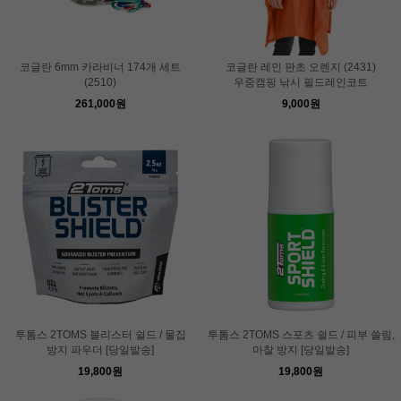
코글란 6mm 카라비너 174개 세트
코글란 레인 판초 오렌지 (2431)
(2510)
우중캠핑 낚시 필드레인코트
261,000원
9,000원
투톰스 2TOMS 블리스터 쉴드 / 물집
투톰스 2TOMS 스포츠 쉴드 / 피부 쓸림,
방지 파우더 [당일발송]
마찰 방지 [당일발송]
19,800원
19,800원