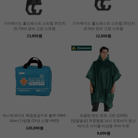
기어에이드 홀드패스트 스트랩 30인치
기어에이드 홀드패스트 스트랩 20인치
(0.75m) 장비 고정 스트랩
(0.5m) 장비 고정 스트랩
13,950원
12,600원
넥스트세이프 폭염응급키트 블루 HW4-
코글란 레인 판초 그린 (2430)
blue (가방형 /24년 신형 HW3)
[당일발송] 우중캠핑 낚시 오토바이 등산
바이크 사이클 비상용 우비 비옷
120,000원
9,000원