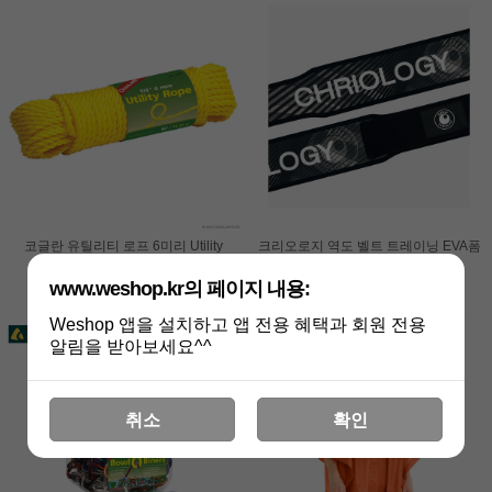
코글란 유틸리티 로프 6미리 Utility
크리오로지 역도 벨트 트레이닝 EVA폼
Rope (1375)
엣지블랙 허리보호대 [당일발송]
www.weshop.kr의 페이지 내용:
8,000원
115,000원
Weshop 앱을 설치하고 앱 전용 혜택과 회원 전용
알림을 받아보세요^^
취소
확인