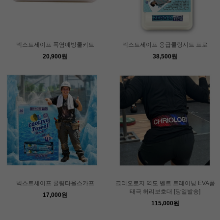
넥스트세이프 폭염예방쿨키트
넥스트세이프 응급쿨링시트 프로
20,900원
38,500원
넥스트세이프 쿨링타올스카프
크리오로지 역도 벨트 트레이닝 EVA폼
태극 허리보호대 [당일발송]
17,000원
115,000원