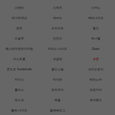
스탠리
스위자
시마노
애가와캐년
에버뉴
에씨나이프
엔릿
오라이트
윌도
이글루
인진지
위너웰
웨스턴마운틴이어링
자파스 나이프
Zippo
카스트롬
코글란
코쿤
콘도르 Tool&Knife
콜드스틸
크리오로지
키이스
타이탄
테라노바
툴리스
트라우마
트란지아
파시코
페츨
퓨어핸드
헬레 나이프
힐레베르그