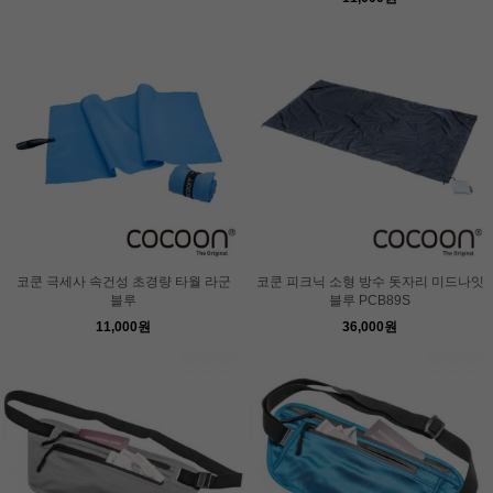
코쿤 극세사 속건성 초경량 타월 라군
코쿤 피크닉 소형 방수 돗자리 미드나잇
블루
블루 PCB89S
11,000원
36,000원