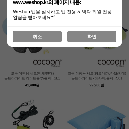
www.weshop.kr의 페이지 내용:
Weshop 앱을 설치하고 앱 전용 혜택과 회원 전용
알림을 받아보세요^^
취소
확인
코쿤 여행용 세트(베개/안대)
코쿤 여행용 세트(담요/베개/타월/안대)
울트라라이트 라이트블루/블랙 TSL1
울트라라이트 - 와사비/블랙 TS01
41,400원
99,900원