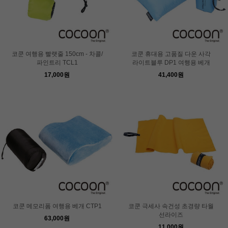
코쿤 여행용 빨랫줄 150cm - 차콜/
코쿤 휴대용 고품질 다운 사각
파인트리 TCL1
라이트블루 DP1 여행용 베개
17,000원
41,400원
코쿤 메모리폼 여행용 베개 CTP1
코쿤 극세사 속건성 초경량 타월
선라이즈
63,000원
11,000원