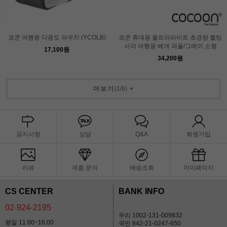
코쿤 여행용 다용도 파우치 (YCOLB)
코쿤 휴대용 울트라라이트 초경량 퀼팅
사각 여행용 베개 퍼플/그레이 소형
17,100원
34,200원
더보기
(
1
/
6
)
+
공지사항
상담
Q&A
회원가입
리뷰
제품 문의
배송조회
마이페이지
CS CENTER
BANK INFO
02-924-2195
우리 1002-131-009832
평일 11:00~16:00
국민 842-21-0247-650