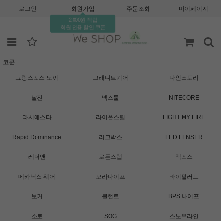
로그인
회원가입
주문조회
마이페이지
2,000원 적립
회원 전용 할인 쿠폰
코쿤
그랑스포스 도끼
그래니트기어
나인스토리
날진
넥스툴
NITECORE
라시에스타
라이온스틸
LIGHT MY FIRE
Rapid Dominance
러그박스
LED LENSER
레더맨
로든스탭
맥포스
메카닉스 웨어
모라나이프
바이펄러드
보커
블런트
BPS 나이프
소토
SOG
스노우라인