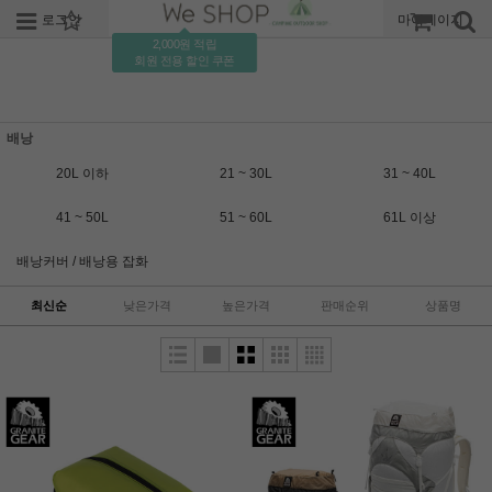
로그인
회원가입
주문조회
마이페이지
2,000원 적립
회원 전용 할인 쿠폰
배낭
20L 이하
21 ~ 30L
31 ~ 40L
41 ~ 50L
51 ~ 60L
61L 이상
배낭커버 / 배낭용 잡화
최신순
낮은가격
높은가격
판매순위
상품명